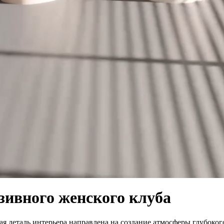
зивного женского клуба
ая деталь интерьера направлена на создание атмосферы глубоког