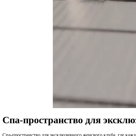
Спа-пространство
для эксклю
Спа-пространство
для эксклюзивного женского клуба, где кажд