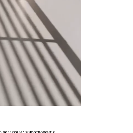
о релакса и умиротворения.